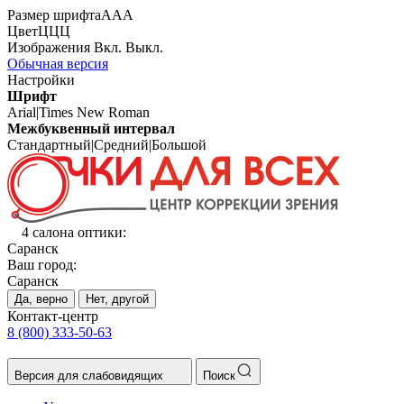
Размер шрифта
А
А
А
Цвет
Ц
Ц
Ц
Изображения
Вкл.
Выкл.
Обычная версия
Настройки
Шрифт
Arial
|
Times New Roman
Межбуквенный интервал
Стандартный
|
Средний
|
Большой
4 салона оптики:
Саранск
Ваш город:
Саранск
Да, верно
Нет, другой
Контакт-центр
8 (800) 333-50-63
Версия для слабовидящих
Поиск