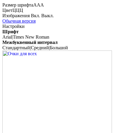
Размер шрифта
А
А
А
Цвет
Ц
Ц
Ц
Изображения
Вкл.
Выкл.
Обычная версия
Настройки
Шрифт
Arial
|
Times New Roman
Межбуквенный интервал
Стандартный
|
Средний
|
Большой