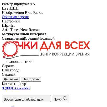
Размер шрифта
А
А
А
Цвет
Ц
Ц
Ц
Изображения
Вкл.
Выкл.
Обычная версия
Настройки
Шрифт
Arial
|
Times New Roman
Межбуквенный интервал
Стандартный
|
Средний
|
Большой
4 салона оптики:
Саранск
Ваш город:
Саранск
Да, верно
Нет, другой
Контакт-центр
8 (800) 333-50-63
Версия для слабовидящих
Поиск