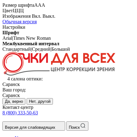
Размер шрифта
А
А
А
Цвет
Ц
Ц
Ц
Изображения
Вкл.
Выкл.
Обычная версия
Настройки
Шрифт
Arial
|
Times New Roman
Межбуквенный интервал
Стандартный
|
Средний
|
Большой
4 салона оптики:
Саранск
Ваш город:
Саранск
Да, верно
Нет, другой
Контакт-центр
8 (800) 333-50-63
Версия для слабовидящих
Поиск