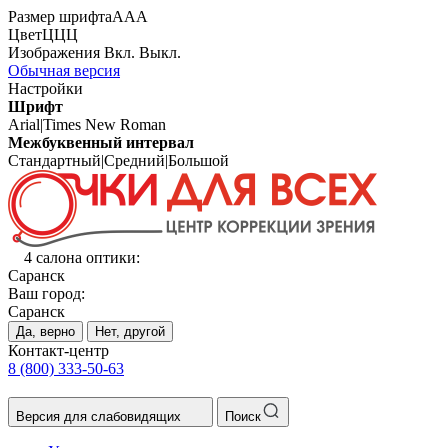
Размер шрифта
А
А
А
Цвет
Ц
Ц
Ц
Изображения
Вкл.
Выкл.
Обычная версия
Настройки
Шрифт
Arial
|
Times New Roman
Межбуквенный интервал
Стандартный
|
Средний
|
Большой
4 салона оптики:
Саранск
Ваш город:
Саранск
Да, верно
Нет, другой
Контакт-центр
8 (800) 333-50-63
Версия для слабовидящих
Поиск