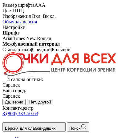
Размер шрифта
А
А
А
Цвет
Ц
Ц
Ц
Изображения
Вкл.
Выкл.
Обычная версия
Настройки
Шрифт
Arial
|
Times New Roman
Межбуквенный интервал
Стандартный
|
Средний
|
Большой
4 салона оптики:
Саранск
Ваш город:
Саранск
Да, верно
Нет, другой
Контакт-центр
8 (800) 333-50-63
Версия для слабовидящих
Поиск