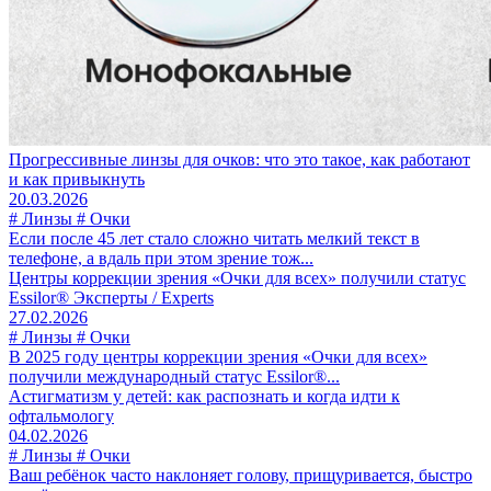
Прогрессивные линзы для очков: что это такое, как работают
и как привыкнуть
20.03.2026
# Линзы # Очки
Если после 45 лет стало сложно читать мелкий текст в
телефоне, а вдаль при этом зрение тож...
Центры коррекции зрения «Очки для всех» получили статус
Essilor® Эксперты / Experts
27.02.2026
# Линзы # Очки
В 2025 году центры коррекции зрения «Очки для всех»
получили международный статус Essilor®...
Астигматизм у детей: как распознать и когда идти к
офтальмологу
04.02.2026
# Линзы # Очки
Ваш ребёнок часто наклоняет голову, прищуривается, быстро