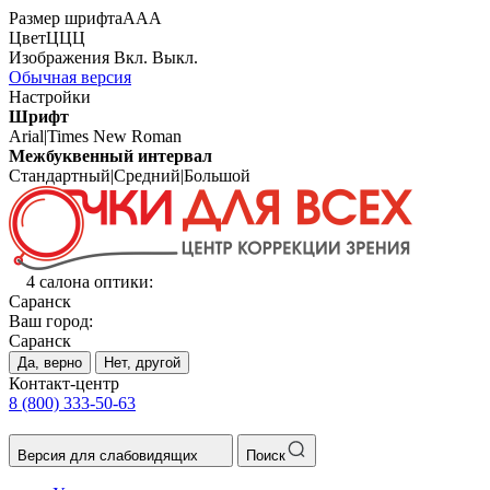
Размер шрифта
А
А
А
Цвет
Ц
Ц
Ц
Изображения
Вкл.
Выкл.
Обычная версия
Настройки
Шрифт
Arial
|
Times New Roman
Межбуквенный интервал
Стандартный
|
Средний
|
Большой
4 салона оптики:
Саранск
Ваш город:
Саранск
Да, верно
Нет, другой
Контакт-центр
8 (800) 333-50-63
Версия для слабовидящих
Поиск