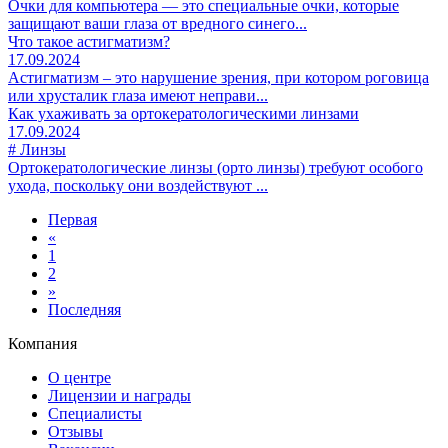
Очки для компьютера — это специальные очки, которые
защищают ваши глаза от вредного синего...
Что такое астигматизм?
17.09.2024
Астигматизм – это нарушение зрения, при котором роговица
или хрусталик глаза имеют неправи...
Как ухаживать за ортокератологическими линзами
17.09.2024
# Линзы
Ортокератологические линзы (орто линзы) требуют особого
ухода, поскольку они воздействуют ...
Первая
«
1
2
»
Последняя
Компания
О центре
Лицензии и награды
Специалисты
Отзывы