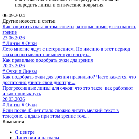
повредить линзы и оптические покрытия.
06.09.2024
Другие новости и статьи
Как защитить глаза летом: советы, которые помогут сохранить
зрение
23.06.2026
# Линзы # Очки
Лето многие ждут с нетерпением. Но именно в этот период
глаза испытывают повышенную нагруз...
Как правильно подобрать очки для зрения
20.03.2026
# Очки # Линзы
Как подобрать очки для зрения правильно? Часто кажется, что
достаточно узнать свои диоптри...
Прогрессивные линзы для очков: что это такое, как работают
и как привыкнуть
20.03.2026
# Линзы # Очки
Если после 45 лет стало сложно читать мелкий текст в
телефоне, а вдаль при этом зрение тож...
Компания
О центре
Лицензии и награды