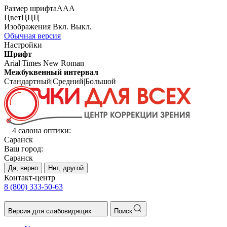
Размер шрифта
А
А
А
Цвет
Ц
Ц
Ц
Изображения
Вкл.
Выкл.
Обычная версия
Настройки
Шрифт
Arial
|
Times New Roman
Межбуквенный интервал
Стандартный
|
Средний
|
Большой
4 салона оптики:
Саранск
Ваш город:
Саранск
Да, верно
Нет, другой
Контакт-центр
8 (800) 333-50-63
Версия для слабовидящих
Поиск